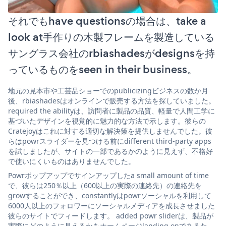
それでもhave questionsの場合は、take a
look at手作りの木製フレームを製造している
サングラス会社のrbiashadesがdesignsを持
っているものをseen in their business。
地元の見本市や工芸品ショーでのpublicizingビジネスの数か月
後、rbiashadesはオンラインで販売する方法を探していました。
required the abilityは、訪問者に製品の品質、軽量で人間工学に
基づいたデザインを視覚的に魅力的な方法で示します。彼らの
Cratejoyはこれに対する適切な解決策を提供しませんでした。彼
らはpowrスライダーを見つける前にdifferent third-party apps
を試しましたが、サイトの一部であるかのように見えず、不格好
で使いにくいものはありませんでした。
Powrポップアップでサインアップしたa small amount of time
で、彼らは250％以上（600以上の実際の連絡先）の連絡先を
growすることができ、constantlyはpowrソーシャルを利用して
6000人以上のフォロワーにソーシャルメディアを成長させました
彼らのサイトでフィードします。 added powr sliderは、製品が
実際にどのように見えるかをホームページlanding onであるた