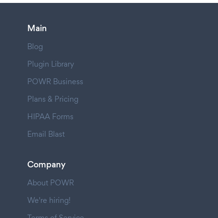
Main
Blog
Plugin Library
POWR Business
Plans & Pricing
HIPAA Forms
Email Blast
Company
About POWR
We're hiring!
Terms of Service