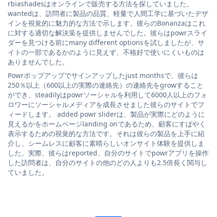
rbiashadesはオンラインで販売する方法を探していました。
wantedは、訪問者に製品の品質、軽量で人間工学に基づいたデザ
インを視覚的に魅力的な方法で示します。彼らのBonanzaはこれ
に対する適切な解決策を提供しませんでした。彼らはpowrスライ
ダーを見つける前にmany different optionsを試しましたが、サ
イトの一部であるかのように見えず、不格好で使いにくいものは
ありませんでした。
Powrポップアップでサインアップしたjust monthsで、彼らは
250％以上（600以上の実際の連絡先）の連絡先をgrowすること
ができ、steadilyはpowrソーシャルを利用して6000人以上のフォ
ロワーにソーシャルメディアを成長させました彼らのサイトでフ
ィードします。 added powr sliderは、製品が実際にどのように
見えるかをホームページlanding onであるため、顧客にすばやく
表示するための視覚的な方法です。それは彼らの製品を上手に紹
介し、シームレスに顧客に素晴らしいオンサイト体験を提供しま
した。実際、彼らはreported、自分のサイトでpowrアプリを操作
した訪問者は、自分のサイトの他のどの人よりも2.5倍長く関与し
ていました。