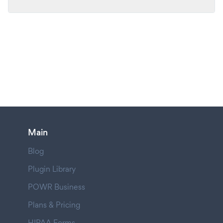
Main
Blog
Plugin Library
POWR Business
Plans & Pricing
HIPAA Forms