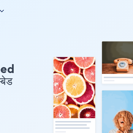
eed
बेड