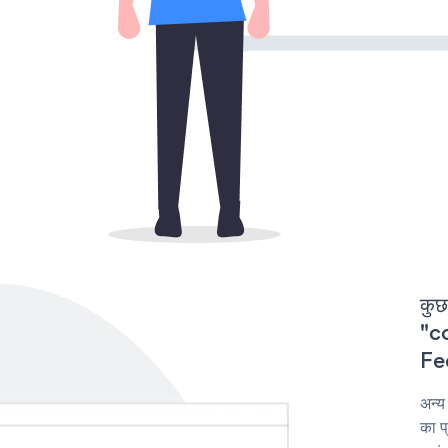
कुछ
"co
Fee
अन्य
का प