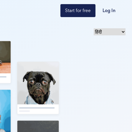
Start for free
Log In