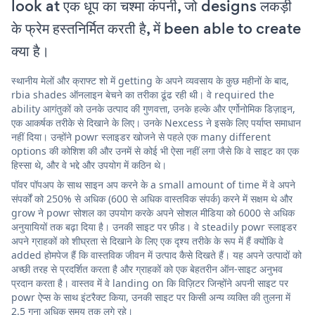
look at एक धूप का चश्मा कंपनी, जो designs लकड़ी
के फ्रेम हस्तनिर्मित करती है, में been able to create
क्या है।
स्थानीय मेलों और क्राफ्ट शो में getting के अपने व्यवसाय के कुछ महीनों के बाद,
rbia shades ऑनलाइन बेचने का तरीका ढूंढ रही थी। वे required the
ability आगंतुकों को उनके उत्पाद की गुणवत्ता, उनके हल्के और एर्गोनोमिक डिज़ाइन,
एक आकर्षक तरीके से दिखाने के लिए। उनके Nexcess ने इसके लिए पर्याप्त समाधान
नहीं दिया। उन्होंने powr स्लाइडर खोजने से पहले एक many different
options की कोशिश की और उनमें से कोई भी ऐसा नहीं लगा जैसे कि वे साइट का एक
हिस्सा थे, और वे भद्दे और उपयोग में कठिन थे।
पॉवर पॉपअप के साथ साइन अप करने के a small amount of time में वे अपने
संपर्कों को 250% से अधिक (600 से अधिक वास्तविक संपर्क) करने में सक्षम थे और
grow ने powr सोशल का उपयोग करके अपने सोशल मीडिया को 6000 से अधिक
अनुयायियों तक बढ़ा दिया है। उनकी साइट पर फ़ीड। वे steadily powr स्लाइडर
अपने ग्राहकों को शीघ्रता से दिखाने के लिए एक दृश्य तरीके के रूप में हैं क्योंकि वे
added होमपेज हैं कि वास्तविक जीवन में उत्पाद कैसे दिखते हैं। यह अपने उत्पादों को
अच्छी तरह से प्रदर्शित करता है और ग्राहकों को एक बेहतरीन ऑन-साइट अनुभव
प्रदान करता है। वास्तव में वे landing on कि विज़िटर जिन्होंने अपनी साइट पर
powr ऐप्स के साथ इंटरैक्ट किया, उनकी साइट पर किसी अन्य व्यक्ति की तुलना में
2.5 गुना अधिक समय तक लगे रहे।