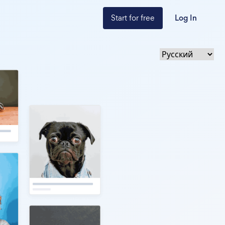
Start for free
Log In