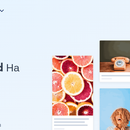
d На
з