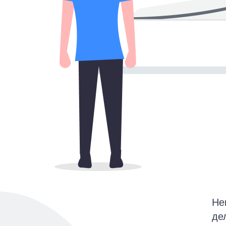
Не
де