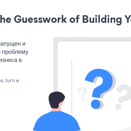
he Guesswork of Building Y
запущен и
ю проблему
изнеса в
e, turn и