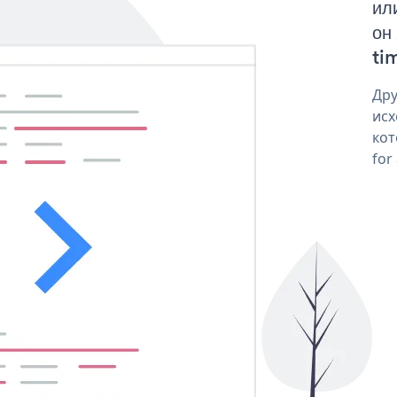
ил
он
tim
Дру
исх
кот
for