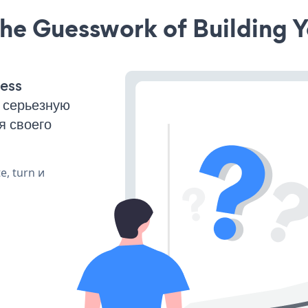
he Guesswork of Building Y
ess
 серьезную
я своего
e, turn и