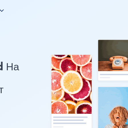
d На
т