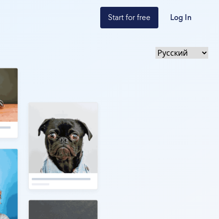
Start for free
Log In