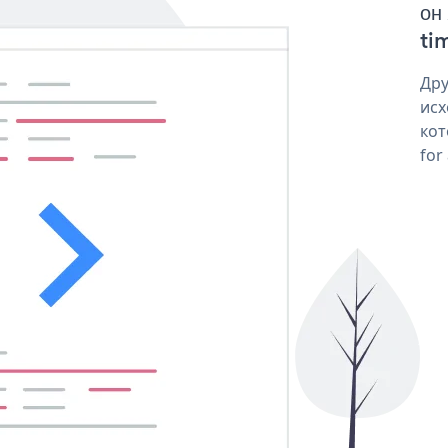
он
tim
Дру
исх
кот
for