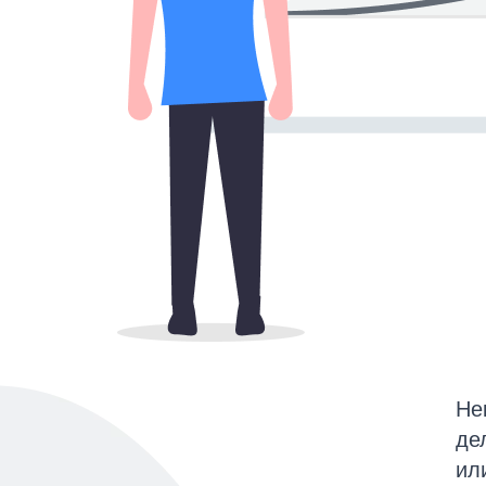
Не
де
ил