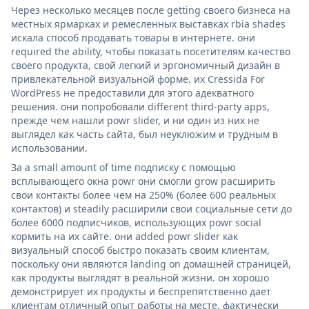
Через несколько месяцев после getting своего бизнеса на
местных ярмарках и ремесленных выставках rbia shades
искала способ продавать товары в интернете. они
required the ability, чтобы показать посетителям качество
своего продукта, свой легкий и эргономичный дизайн в
привлекательной визуальной форме. их Cressida For
WordPress не предоставили для этого адекватного
решения. они попробовали different third-party apps,
прежде чем нашли powr slider, и ни один из них не
выглядел как часть сайта, был неуклюжим и трудным в
использовании.
За a small amount of time подписку с помощью
всплывающего окна powr они смогли grow расширить
свои контакты более чем на 250% (более 600 реальных
контактов) и steadily расширили свои социальные сети до
более 6000 подписчиков, использующих powr social
кормить на их сайте. они added powr slider как
визуальный способ быстро показать своим клиентам,
поскольку они являются landing on домашней страницей,
как продукты выглядят в реальной жизни. он хорошо
демонстрирует их продукты и беспрепятственно дает
клиентам отличный опыт работы на месте. фактически