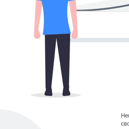
Не
св