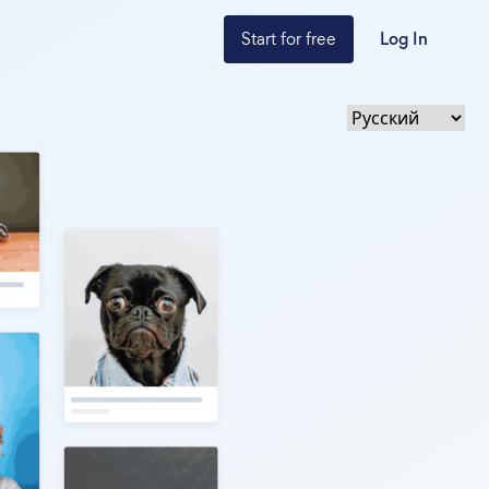
Start for free
Log In