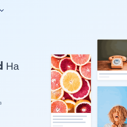
d На
з