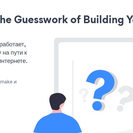
he Guesswork of Building Y
работает,
на пути к
интернете.
, make и