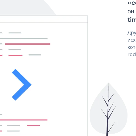
«c
он
tim
Дру
исх
кот
roc