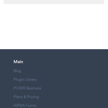
Main
Blog
Plugin Library
POWR Business
Plans & Pricing
HIPAA Forms