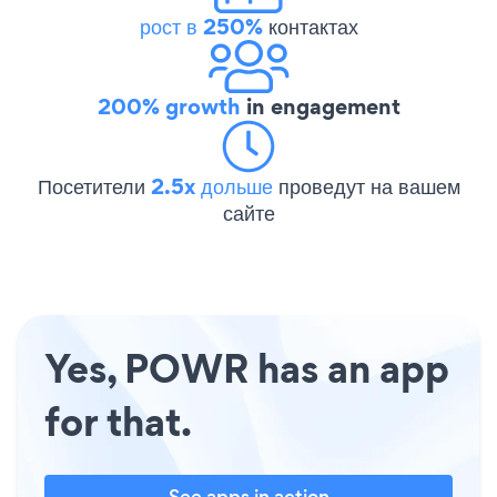
рост в 250%
контактах
200% growth
in engagement
Посетители
2.5x дольше
проведут на вашем
сайте
Yes, POWR has an app
for that.
See apps in action