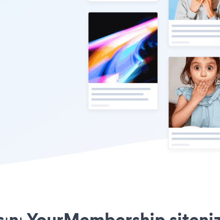
ını YourMembership siteniz