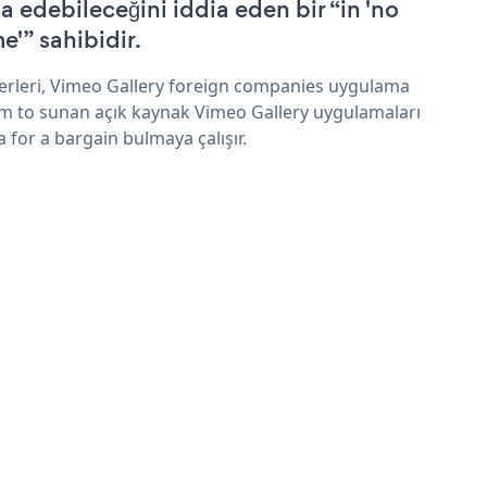
şa edebileceğini iddia eden bir “in 'no
e'” sahibidir.
erleri, Vimeo Gallery foreign companies uygulama
im to sunan açık kaynak Vimeo Gallery uygulamaları
a for a bargain bulmaya çalışır.