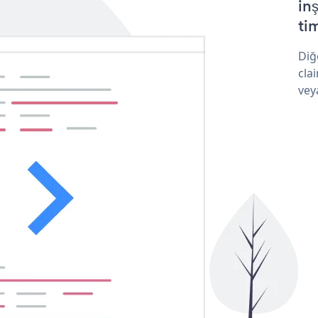
in
tim
Diğ
cla
vey