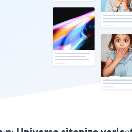
nı Universe sitenize yerleş