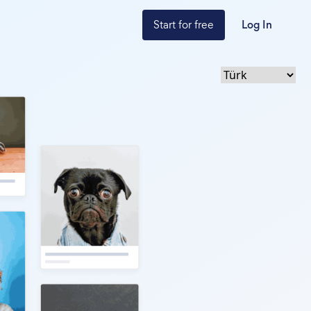
Start for free
Log In