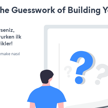
he Guesswork of Building Y
yseniz,
rurken ilk
ikler!
 make nasıl