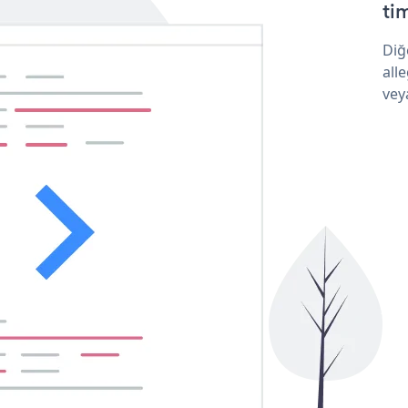
tim
Diğ
all
vey