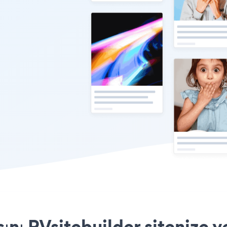
nı RVsitebuilder sitenize y