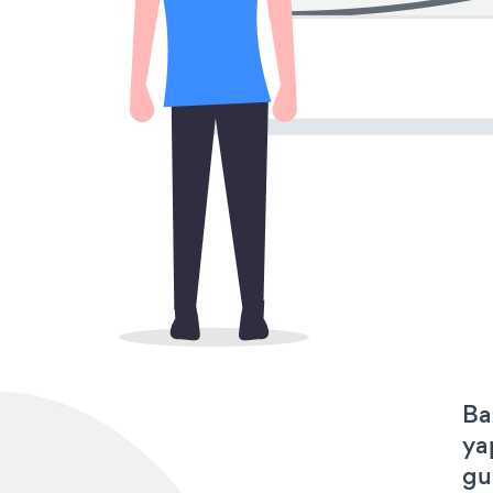
Ba
ya
gu