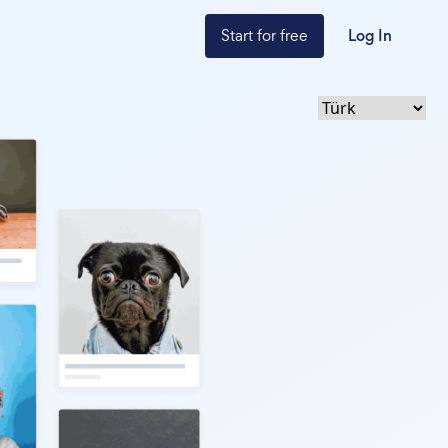
Start for free
Log In