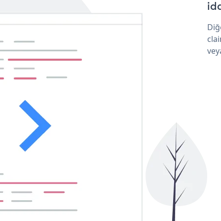
idd
Diğ
cla
vey