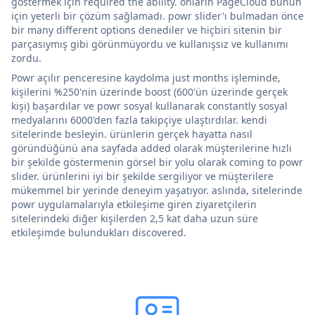
göstermek için required the ability. onların PageCloud bunun
için yeterli bir çözüm sağlamadı. powr slider'ı bulmadan önce
bir many different options denediler ve hiçbiri sitenin bir
parçasıymış gibi görünmüyordu ve kullanışsız ve kullanımı
zordu.
Powr açılır penceresine kaydolma just months işleminde,
kişilerini %250'nin üzerinde boost (600'ün üzerinde gerçek
kişi) başardılar ve powr sosyal kullanarak constantly sosyal
medyalarını 6000'den fazla takipçiye ulaştırdılar. kendi
sitelerinde besleyin. ürünlerin gerçek hayatta nasıl
göründüğünü ana sayfada added olarak müşterilerine hızlı
bir şekilde göstermenin görsel bir yolu olarak coming to powr
slider. ürünlerini iyi bir şekilde sergiliyor ve müşterilere
mükemmel bir yerinde deneyim yaşatıyor. aslında, sitelerinde
powr uygulamalarıyla etkileşime giren ziyaretçilerin
sitelerindeki diğer kişilerden 2,5 kat daha uzun süre
etkileşimde bulundukları discovered.