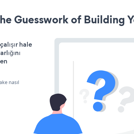
he Guesswork of Building Y
alışır hale
arlığını
den
ake nasıl