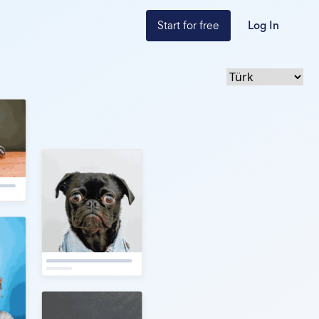
Start for free
Log In