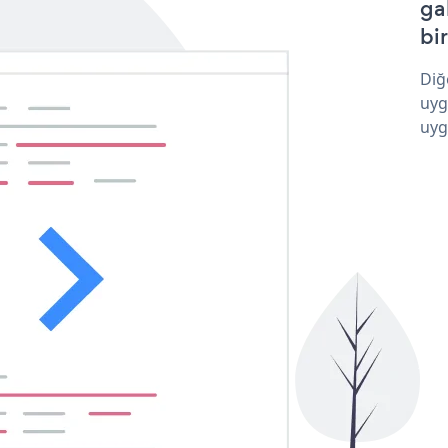
ga
bir
Diğ
uyg
uyg