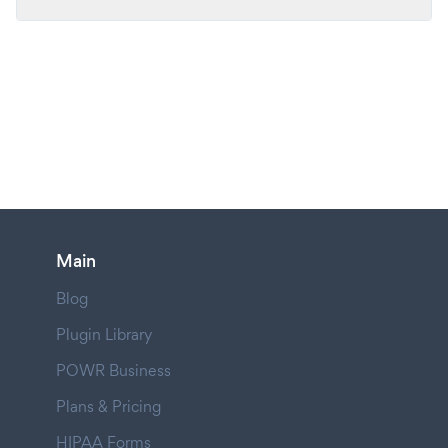
Main
Blog
Plugin Library
POWR Business
Plans & Pricing
HIPAA Forms