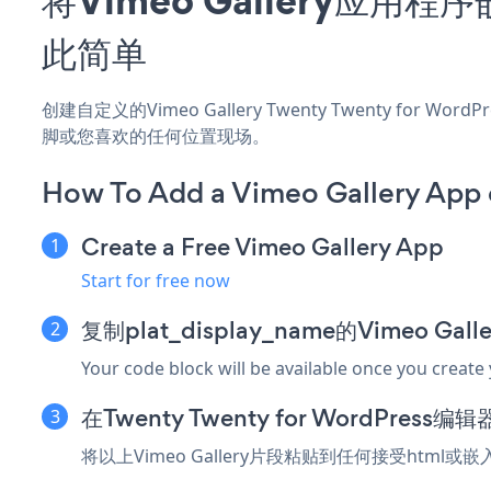
此简单
创建自定义的Vimeo Gallery Twenty Twenty for 
脚或您喜欢的任何位置现场。
How To Add a Vimeo Gallery App 
Create a Free Vimeo Gallery App
Start for free now
复制plat_display_name的Vimeo Ga
Your code block will be available once you create
在Twenty Twenty for WordPre
将以上Vimeo Gallery片段粘贴到任何接受html或嵌入