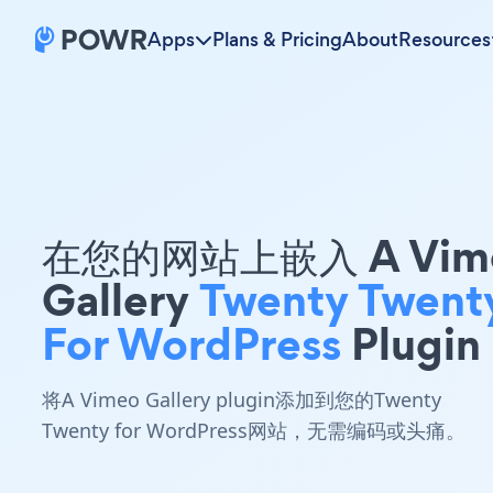
Apps
Plans & Pricing
About
Resources
在您的网站上嵌入 A Vim
Gallery
Twenty Twent
For WordPress
Plugin
将A Vimeo Gallery plugin添加到您的Twenty
Twenty for WordPress网站，无需编码或头痛。