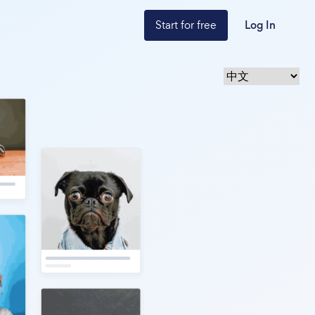
Start for free
Log In