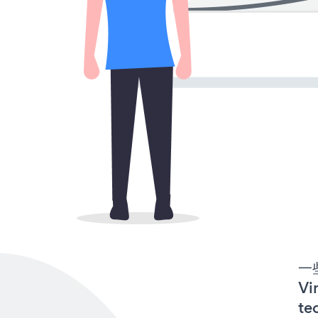
一些
V
te