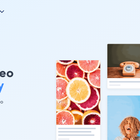
eo
y
 。