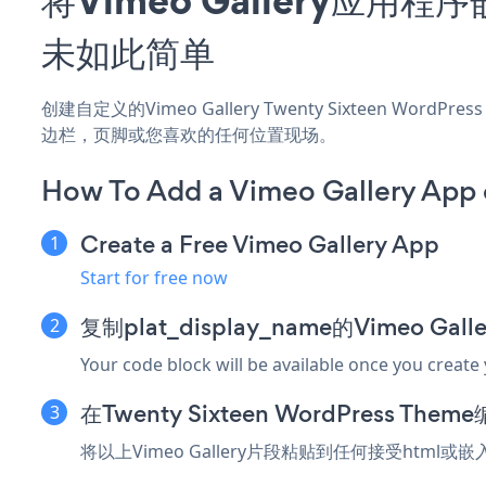
未如此简单
创建自定义的Vimeo Gallery Twenty Sixteen Word
边栏，页脚或您喜欢的任何位置现场。
How To Add a Vimeo Gallery App
Create a Free Vimeo Gallery App
Start for free now
复制plat_display_name的Vimeo Ga
Your code block will be available once you create
在Twenty Sixteen WordPress 
将以上Vimeo Gallery片段粘贴到任何接受html或嵌入