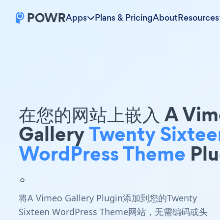
Apps
Plans & Pricing
About
Resources
在您的网站上嵌入 A Vim
Gallery
Twenty Sixtee
WordPress Theme
Plu
。
将A Vimeo Gallery Plugin添加到您的Twenty
Sixteen WordPress Theme网站，无需编码或头