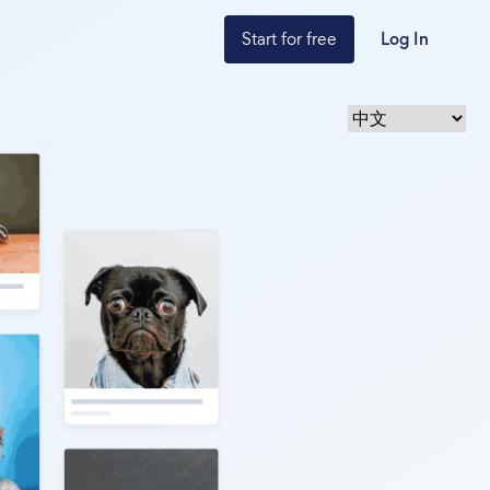
Start for free
Log In