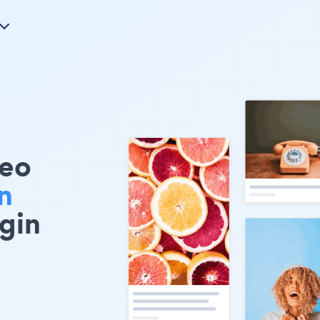
eo
n
gin