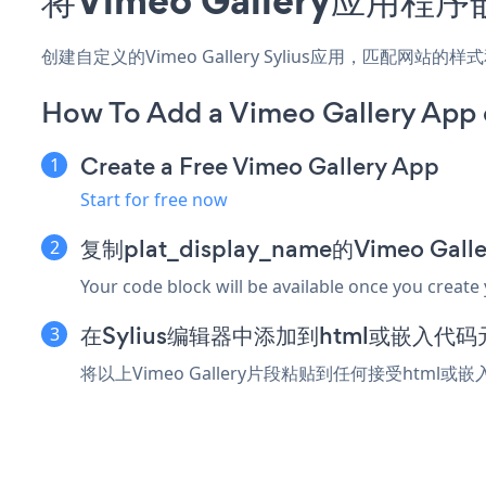
创建自定义的Vimeo Gallery Sylius应用，匹配网站
How To Add a Vimeo Gallery App o
Create a Free Vimeo Gallery App
Start for free now
复制plat_display_name的Vimeo Ga
Your code block will be available once you create
在Sylius编辑器中添加到html或嵌入代码
将以上Vimeo Gallery片段粘贴到任何接受html或