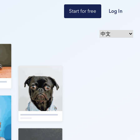
Start for free
Log In