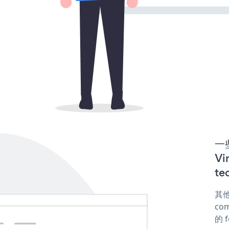
一些
V
te
其他
com
的 f