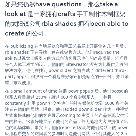
如果您仍然have questions，那么take a
look at 是一家拥有crafts 手工制作木制框架
的太阳镜公司rbia shades 拥有been able to
create 的公司。
在 publicizing 在当地展览会和手工艺品展上开展业务几个月后，
rbia shades 正在寻找一种在线销售方式。他们required the
ability以视觉上吸引人的方式向访客展示他们的产品质量、轻巧且
符合人体工程学的设计。他们的 SiteKreator 没有为此提供足够的
解决方案。他们在找到 powr slider 之前尝试了 different third-
party apps，但没有一个看起来好像它们是站点的一部分，并且笨
重且难以使用。
在 a small amount of time 注册 powr popup 后，他们boost 的
联系人数量超过 250%（超过 600 个真实联系人），并且
constantly 利用 powr 社交将他们的社交媒体扩大到 6000 多个关
注者在他们的网站上喂食。他们added powr slider 作为一种视觉
方式来快速向他们的客户展示coming to 主页上的产品在现实生活
中的样子。它很好地展示了他们的产品，并无缝地为客户提供了出
色的现场体验。事实上，他们reported发现与他们网站上的 powr
应用程序交互的访问者的参与时间是他们网站上任何其他人的 2.5