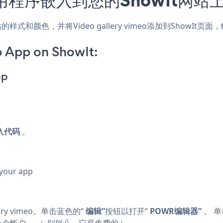
，匹配网站的样式和颜色，并将Video gallery vimeo添加到Sh
o App on ShowIt:
pp
入代码
。
 your app
ry vimeo。单击蓝色的“
编辑”
按钮以打开“
POWR编辑器”
。 单
一个帐户。 （
别担心，它是免费的
）