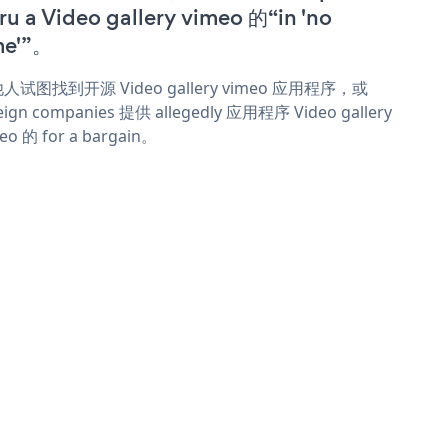
ru a Video gallery vimeo 的“in 'no
me'”。
人试图找到开源 Video gallery vimeo 应用程序，或
eign companies 提供 allegedly 应用程序 Video gallery
eo 的 for a bargain。