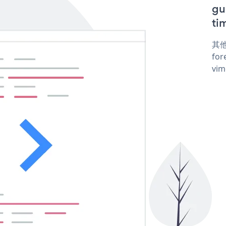
gu
ti
其他
for
vim