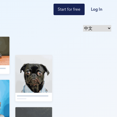
Start for free
Log In