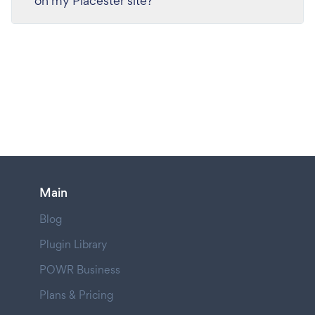
on my Placester site?
Main
Blog
Plugin Library
POWR Business
Plans & Pricing