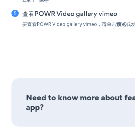
查看POWR Video gallery vimeo
要查看POWR Video gallery vimeo，请单击
预览
或
Need to know more about feat
app?