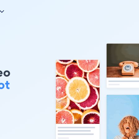
eo
ot