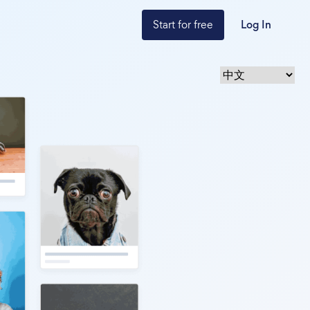
Start for free
Log In