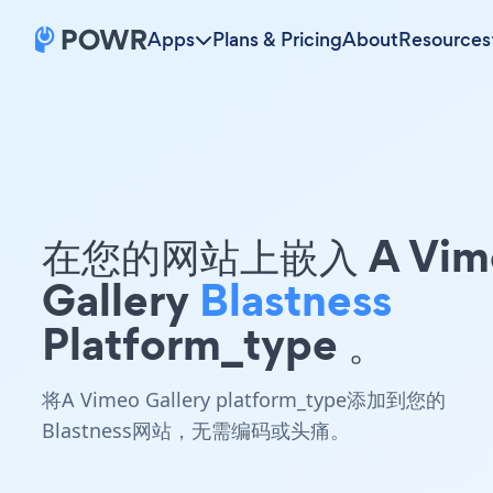
Apps
Plans & Pricing
About
Resources
在您的网站上嵌入 A Vim
Gallery
Blastness
Platform_type 。
将A Vimeo Gallery platform_type添加到您的
Blastness网站，无需编码或头痛。