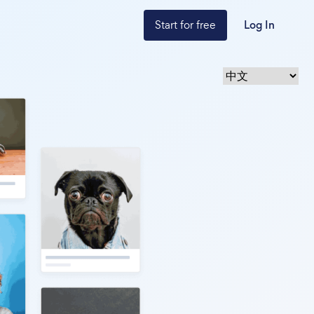
Start for free
Log In