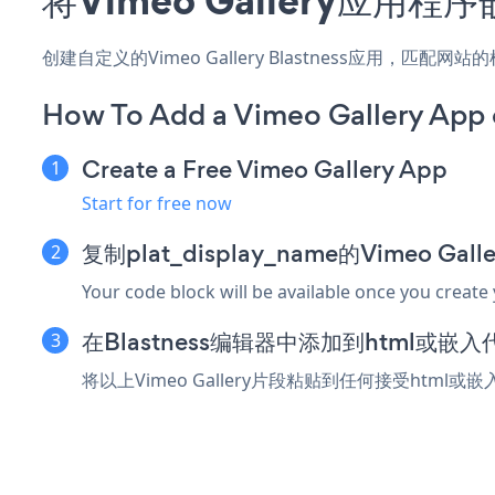
创建自定义的Vimeo Gallery Blastness应用，匹
How To Add a Vimeo Gallery App 
Create a Free Vimeo Gallery App
Start for free now
复制plat_display_name的Vimeo Ga
Your code block will be available once you create
在Blastness编辑器中添加到html或嵌
将以上Vimeo Gallery片段粘贴到任何接受html或嵌