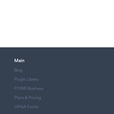
Main
Blog
Plugin Library
POWR Business
Plans & Pricing
HIPAA Forms