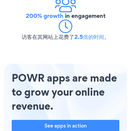
200% growth
in engagement
访客在其网站上花费了
2.5倍的时间
。
POWR apps are made
to grow your online
revenue.
See apps in action