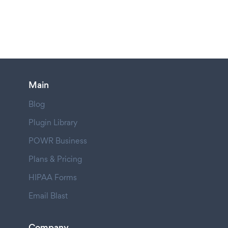
Main
Blog
Plugin Library
POWR Business
Plans & Pricing
HIPAA Forms
Email Blast
Company