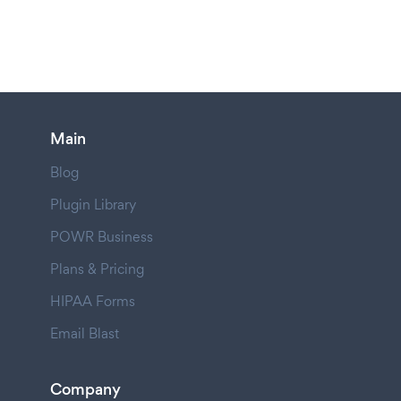
Main
Blog
Plugin Library
POWR Business
Plans & Pricing
HIPAA Forms
Email Blast
Company