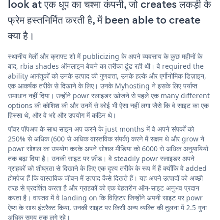
look at एक धूप का चश्मा कंपनी, जो creates लकड़ी के
फ्रेम हस्तनिर्मित करती है, में been able to create
क्या है।
स्थानीय मेलों और क्राफ्ट शो में publicizing के अपने व्यवसाय के कुछ महीनों के
बाद, rbia shades ऑनलाइन बेचने का तरीका ढूंढ रही थी। वे required the
ability आगंतुकों को उनके उत्पाद की गुणवत्ता, उनके हल्के और एर्गोनोमिक डिज़ाइन,
एक आकर्षक तरीके से दिखाने के लिए। उनके Myhosting ने इसके लिए पर्याप्त
समाधान नहीं दिया। उन्होंने powr स्लाइडर खोजने से पहले एक many different
options की कोशिश की और उनमें से कोई भी ऐसा नहीं लगा जैसे कि वे साइट का एक
हिस्सा थे, और वे भद्दे और उपयोग में कठिन थे।
पॉवर पॉपअप के साथ साइन अप करने के just months में वे अपने संपर्कों को
250% से अधिक (600 से अधिक वास्तविक संपर्क) करने में सक्षम थे और grow ने
powr सोशल का उपयोग करके अपने सोशल मीडिया को 6000 से अधिक अनुयायियों
तक बढ़ा दिया है। उनकी साइट पर फ़ीड। वे steadily powr स्लाइडर अपने
ग्राहकों को शीघ्रता से दिखाने के लिए एक दृश्य तरीके के रूप में हैं क्योंकि वे added
होमपेज हैं कि वास्तविक जीवन में उत्पाद कैसे दिखते हैं। यह अपने उत्पादों को अच्छी
तरह से प्रदर्शित करता है और ग्राहकों को एक बेहतरीन ऑन-साइट अनुभव प्रदान
करता है। वास्तव में वे landing on कि विज़िटर जिन्होंने अपनी साइट पर powr
ऐप्स के साथ इंटरैक्ट किया, उनकी साइट पर किसी अन्य व्यक्ति की तुलना में 2.5 गुना
अधिक समय तक लगे रहे।