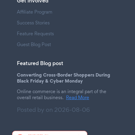
Get Involved
Affiliate Program
Success Stories
Feature Requests
Guest Blog Post
Featured Blog post
Converting Cross-Border Shoppers During
Black Friday & Cyber Monday
Online commerce is an integral part of the
overall retail business.
Read More
Posted by on
2026-08-06