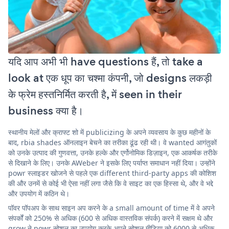
यदि आप अभी भी have questions हैं, तो take a
look at एक धूप का चश्मा कंपनी, जो designs लकड़ी
के फ्रेम हस्तनिर्मित करती है, में seen in their
business क्या है।
स्थानीय मेलों और क्राफ्ट शो में publicizing के अपने व्यवसाय के कुछ महीनों के
बाद, rbia shades ऑनलाइन बेचने का तरीका ढूंढ रही थी। वे wanted आगंतुकों
को उनके उत्पाद की गुणवत्ता, उनके हल्के और एर्गोनोमिक डिज़ाइन, एक आकर्षक तरीके
से दिखाने के लिए। उनके AWeber ने इसके लिए पर्याप्त समाधान नहीं दिया। उन्होंने
powr स्लाइडर खोजने से पहले एक different third-party apps की कोशिश
की और उनमें से कोई भी ऐसा नहीं लगा जैसे कि वे साइट का एक हिस्सा थे, और वे भद्दे
और उपयोग में कठिन थे।
पॉवर पॉपअप के साथ साइन अप करने के a small amount of time में वे अपने
संपर्कों को 250% से अधिक (600 से अधिक वास्तविक संपर्क) करने में सक्षम थे और
grow ने powr सोशल का उपयोग करके अपने सोशल मीडिया को 6000 से अधिक