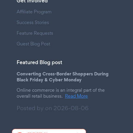
Get Involved
Affiliate Program
Success Stories
Feature Requests
Guest Blog Post
Featured Blog post
Converting Cross-Border Shoppers During
Black Friday & Cyber Monday
Online commerce is an integral part of the
overall retail business.
Read More
Posted by on
2026-08-06