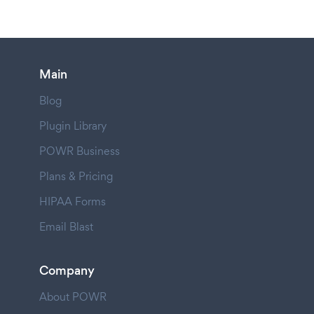
Main
Blog
Plugin Library
POWR Business
Plans & Pricing
HIPAA Forms
Email Blast
Company
About POWR