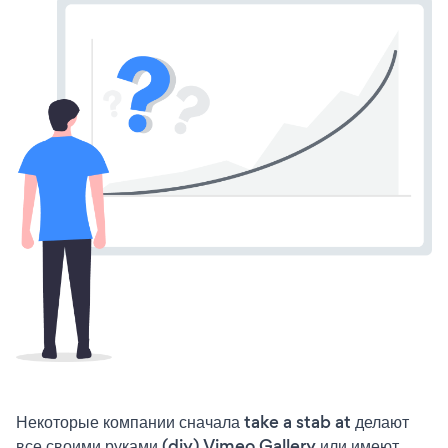
Некоторые компании сначала take a stab at делают
все своими руками (diy) Vimeo Gallery или имеют