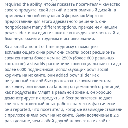
required the ability, чтобы показать посетителям качество
своего продукта, свой легкий и эргономичный дизайн в
привлекательной визуальной форме. их Mopro не
предоставили для этого адекватного решения. они
попробовали many different options, прежде чем нашли
powr slider, и ни один из них не выглядел как часть сайта,
был неуклюжим и трудным в использовании.
За a small amount of time подписку с помощью
всплывающего окна powr они смогли boost расширить
свои контакты более чем на 250% (более 600 реальных
контактов) и steadily расширили свои социальные сети до
более 6000 подписчиков, использующих powr social
кормить на их сайте. они added powr slider как
визуальный способ быстро показать своим клиентам,
поскольку они являются landing on домашней страницей,
как продукты выглядят в реальной жизни. он хорошо
демонстрирует их продукты и беспрепятственно дает
клиентам отличный опыт работы на месте. фактически
они reported, что посетители, которые взаимодействовали
с приложениями powr на их сайте, были вовлечены в 2,5
раза дольше, чем любой другой человек на их сайте.