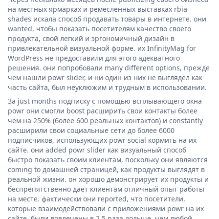
на местных ярмарках и ремесленных выставках rbia
shades искала способ продавать товары в интернете. они
wanted, чтобы показать посетителям качество своего
продукта, свой легкий и эргономичный дизайн в
привлекательной визуальной форме. их InfinityMag for
WordPress не предоставили для этого адекватного
решения. они попробовали many different options, прежде
чем нашли powr slider, и ни один из них не выглядел как
часть сайта, был неуклюжим и трудным в использовании.
За just months подписку с помощью всплывающего окна
powr они смогли boost расширить свои контакты более
чем на 250% (более 600 реальных контактов) и constantly
расширили свои социальные сети до более 6000
подписчиков, использующих powr social кормить на их
сайте. они added powr slider как визуальный способ
быстро показать своим клиентам, поскольку они являются
coming to домашней страницей, как продукты выглядят в
реальной жизни. он хорошо демонстрирует их продукты и
беспрепятственно дает клиентам отличный опыт работы
на месте. фактически они reported, что посетители,
которые взаимодействовали с приложениями powr на их
сайте, были вовлечены в 2,5 раза дольше, чем любой