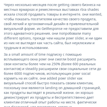
Через несколько месяцев после getting своего бизнеса на
местных ярмарках и ремесленных выставках rbia shades
искала способ продавать товары в интернете. они wanted,
чтобы показать посетителям качество своего продукта,
свой легкий и эргономичный дизайн в привлекательной
визуальной форме. их GetResponse не предоставили для
этого адекватного решения. они попробовали many
different options, прежде чем нашли powr slider, и ни один
из них не выглядел как часть сайта, был неуклюжим и
трудным в использовании.
За a small amount of time подписку с помощью
всплывающего окна powr они смогли boost расширить
свои контакты более чем на 250% (более 600 реальных
контактов) и steadily расширили свои социальные сети до
более 6000 подписчиков, использующих powr social
кормить на их сайте. они added powr slider как
визуальный способ быстро показать своим клиентам,
поскольку они являются landing on домашней страницей,
как продукты выглядят в реальной жизни. он хорошо
демонстрирует их продукты и беспрепятственно дает
клиентам отличный опыт работы на месте. фактически
они discovered, что посетители, которые