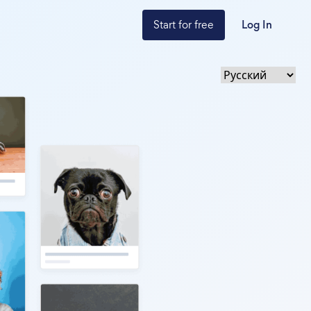
Start for free
Log In