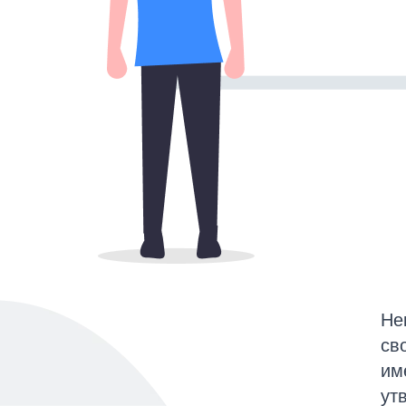
Не
св
им
ут