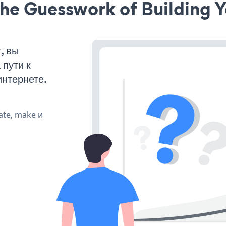
he Guesswork of Building Y
, вы
пути к
интернете.
ate, make и