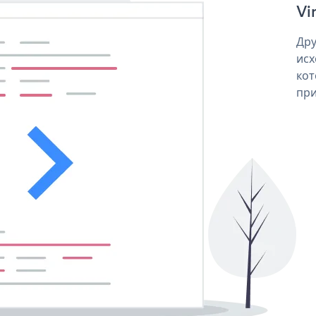
Vi
Дру
исх
кот
при