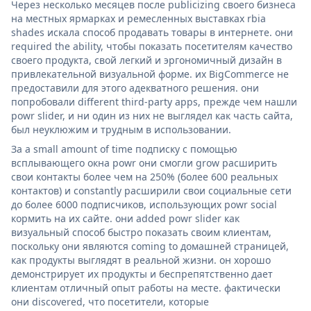
Через несколько месяцев после publicizing своего бизнеса
на местных ярмарках и ремесленных выставках rbia
shades искала способ продавать товары в интернете. они
required the ability, чтобы показать посетителям качество
своего продукта, свой легкий и эргономичный дизайн в
привлекательной визуальной форме. их BigCommerce не
предоставили для этого адекватного решения. они
попробовали different third-party apps, прежде чем нашли
powr slider, и ни один из них не выглядел как часть сайта,
был неуклюжим и трудным в использовании.
За a small amount of time подписку с помощью
всплывающего окна powr они смогли grow расширить
свои контакты более чем на 250% (более 600 реальных
контактов) и constantly расширили свои социальные сети
до более 6000 подписчиков, использующих powr social
кормить на их сайте. они added powr slider как
визуальный способ быстро показать своим клиентам,
поскольку они являются coming to домашней страницей,
как продукты выглядят в реальной жизни. он хорошо
демонстрирует их продукты и беспрепятственно дает
клиентам отличный опыт работы на месте. фактически
они discovered, что посетители, которые