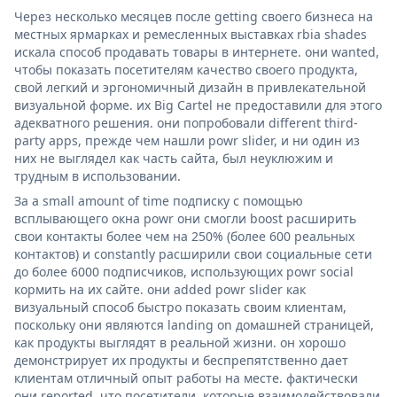
Через несколько месяцев после getting своего бизнеса на
местных ярмарках и ремесленных выставках rbia shades
искала способ продавать товары в интернете. они wanted,
чтобы показать посетителям качество своего продукта,
свой легкий и эргономичный дизайн в привлекательной
визуальной форме. их Big Cartel не предоставили для этого
адекватного решения. они попробовали different third-
party apps, прежде чем нашли powr slider, и ни один из
них не выглядел как часть сайта, был неуклюжим и
трудным в использовании.
За a small amount of time подписку с помощью
всплывающего окна powr они смогли boost расширить
свои контакты более чем на 250% (более 600 реальных
контактов) и constantly расширили свои социальные сети
до более 6000 подписчиков, использующих powr social
кормить на их сайте. они added powr slider как
визуальный способ быстро показать своим клиентам,
поскольку они являются landing on домашней страницей,
как продукты выглядят в реальной жизни. он хорошо
демонстрирует их продукты и беспрепятственно дает
клиентам отличный опыт работы на месте. фактически
они reported, что посетители, которые взаимодействовали