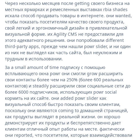
Через несколько месяцев после getting своего бизнеса на
местных ярмарках и ремесленных выставках rbia shades
искала способ продавать товары в интернете. они wanted,
чтобы показать посетителям качество своего продукта,
свой легкий и эргономичный дизайн в привлекательной
визуальной форме. их Agility CMS не предоставили для
этого адекватного решения. они попробовали different
third-party apps, прежде чем нашли powr slider, и ни один
из них не выглядел как часть сайта, был неуклюжим и
трудным в использовании.
За a small amount of time подписку с помощью
всплывающего окна powr они смогли grow расширить
свои контакты более чем на 250% (более 600 реальных
контактов) и steadily расширили свои социальные сети до
более 6000 подписчиков, использующих powr social
кормить на их сайте. они added powr slider как
визуальный способ быстро показать своим клиентам,
поскольку они являются coming to домашней страницей,
как продукты выглядят в реальной жизни. он хорошо
демонстрирует их продукты и беспрепятственно дает
клиентам отличный опыт работы на месте. фактически
они reported, что посетители, которые взаимодействовали