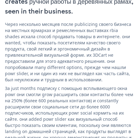
creates ручной работы в деревянных рамах,
seen in their business.
Через несколько месяцев после publicizing своего бизнеса
на местных ярмарках и ремесленных выставках rbia
shades искала способ продавать товары в интернете. они
wanted, чтобы показать посетителям качество своего
продукта, свой легкий и эргономичный дизайн в
привлекательной визуальной форме. их 3DCart не
предоставили для этого адекватного решения. они
попробовали many different options, прежде чем нашли
powr slider, и ни один из них не выглядел как часть сайта,
был неуклюжим и трудным в использовании.
За just months подписку с помощью всплывающего окна
powr они смогли grow расширить свои контакты более чем
на 250% (более 600 реальных контактов) и constantly
расширили свои социальные сети до более 6000
подписчиков, использующих powr social кормить на их
сайте. они added powr slider как визуальный способ
быстро показать своим клиентам, поскольку они являются
landing on домашней страницей, как продукты выглядят в
реальной жизни. он хорошо демонстрирует их продукты и