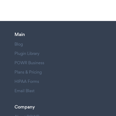
Main
Blog
Plugin Library
POWR Business
Plans & Pricing
HIPAA Forms
Email Blast
Company