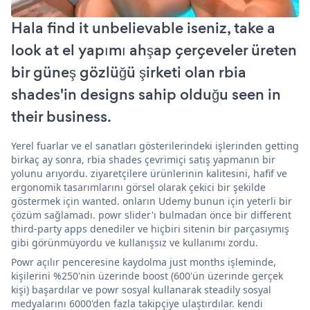
Hala find it unbelievable iseniz, take a
look at el yapımı ahşap çerçeveler üreten
bir güneş gözlüğü şirketi olan rbia
shades'in designs sahip olduğu seen in
their business.
Yerel fuarlar ve el sanatları gösterilerindeki işlerinden getting
birkaç ay sonra, rbia shades çevrimiçi satış yapmanın bir
yolunu arıyordu. ziyaretçilere ürünlerinin kalitesini, hafif ve
ergonomik tasarımlarını görsel olarak çekici bir şekilde
göstermek için wanted. onların Udemy bunun için yeterli bir
çözüm sağlamadı. powr slider'ı bulmadan önce bir different
third-party apps denediler ve hiçbiri sitenin bir parçasıymış
gibi görünmüyordu ve kullanışsız ve kullanımı zordu.
Powr açılır penceresine kaydolma just months işleminde,
kişilerini %250'nin üzerinde boost (600'ün üzerinde gerçek
kişi) başardılar ve powr sosyal kullanarak steadily sosyal
medyalarını 6000'den fazla takipçiye ulaştırdılar. kendi