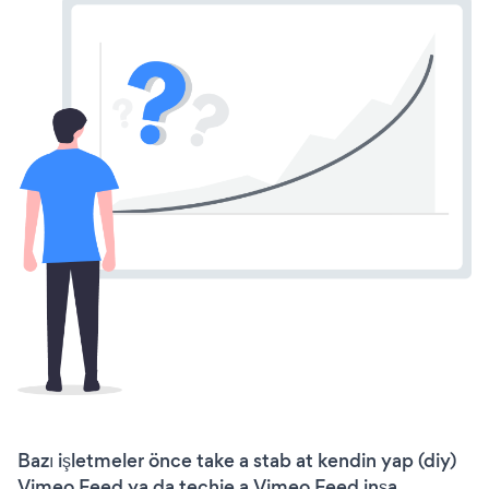
Bazı işletmeler önce take a stab at kendin yap (diy)
Vimeo Feed ya da techie a Vimeo Feed inşa