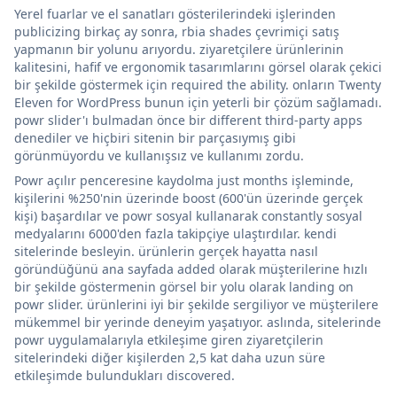
Yerel fuarlar ve el sanatları gösterilerindeki işlerinden
publicizing birkaç ay sonra, rbia shades çevrimiçi satış
yapmanın bir yolunu arıyordu. ziyaretçilere ürünlerinin
kalitesini, hafif ve ergonomik tasarımlarını görsel olarak çekici
bir şekilde göstermek için required the ability. onların Twenty
Eleven for WordPress bunun için yeterli bir çözüm sağlamadı.
powr slider'ı bulmadan önce bir different third-party apps
denediler ve hiçbiri sitenin bir parçasıymış gibi
görünmüyordu ve kullanışsız ve kullanımı zordu.
Powr açılır penceresine kaydolma just months işleminde,
kişilerini %250'nin üzerinde boost (600'ün üzerinde gerçek
kişi) başardılar ve powr sosyal kullanarak constantly sosyal
medyalarını 6000'den fazla takipçiye ulaştırdılar. kendi
sitelerinde besleyin. ürünlerin gerçek hayatta nasıl
göründüğünü ana sayfada added olarak müşterilerine hızlı
bir şekilde göstermenin görsel bir yolu olarak landing on
powr slider. ürünlerini iyi bir şekilde sergiliyor ve müşterilere
mükemmel bir yerinde deneyim yaşatıyor. aslında, sitelerinde
powr uygulamalarıyla etkileşime giren ziyaretçilerin
sitelerindeki diğer kişilerden 2,5 kat daha uzun süre
etkileşimde bulundukları discovered.