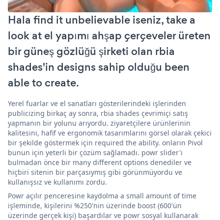
Hala find it unbelievable iseniz, take a
look at el yapımı ahşap çerçeveler üreten
bir güneş gözlüğü şirketi olan rbia
shades'in designs sahip olduğu been
able to create.
Yerel fuarlar ve el sanatları gösterilerindeki işlerinden
publicizing birkaç ay sonra, rbia shades çevrimiçi satış
yapmanın bir yolunu arıyordu. ziyaretçilere ürünlerinin
kalitesini, hafif ve ergonomik tasarımlarını görsel olarak çekici
bir şekilde göstermek için required the ability. onların Pivol
bunun için yeterli bir çözüm sağlamadı. powr slider'ı
bulmadan önce bir many different options denediler ve
hiçbiri sitenin bir parçasıymış gibi görünmüyordu ve
kullanışsız ve kullanımı zordu.
Powr açılır penceresine kaydolma a small amount of time
işleminde, kişilerini %250'nin üzerinde boost (600'ün
üzerinde gerçek kişi) başardılar ve powr sosyal kullanarak