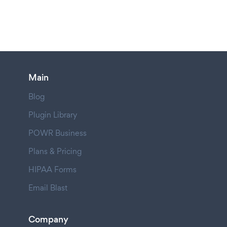
Main
Blog
Plugin Library
POWR Business
Plans & Pricing
HIPAA Forms
Email Blast
Company