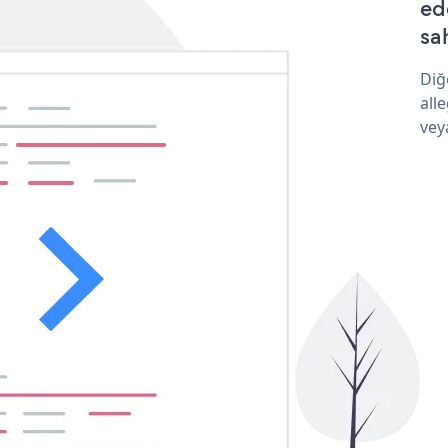
ed
sa
Diğ
all
vey