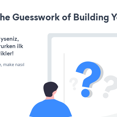
he Guesswork of Building Y
iyseniz,
rurken ilk
ikler!
e, make nasıl