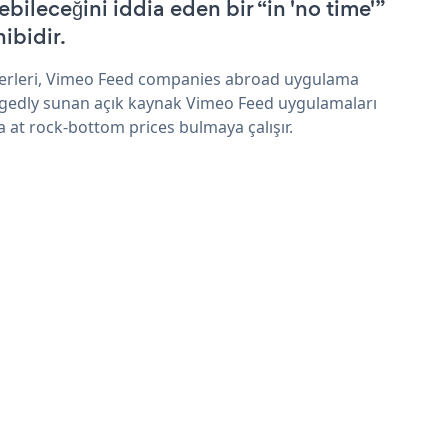
ebileceğini iddia eden bir “in 'no time'”
hibidir.
erleri, Vimeo Feed companies abroad uygulama
egedly sunan açık kaynak Vimeo Feed uygulamaları
a at rock-bottom prices bulmaya çalışır.