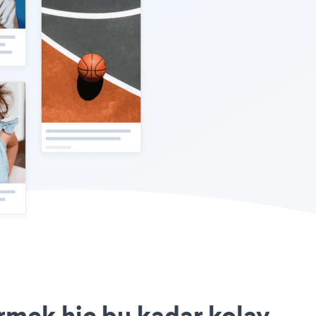
rmek hiç bu kadar kolay