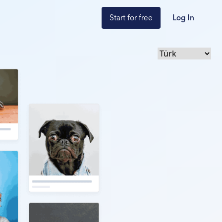
Start for free
Log In