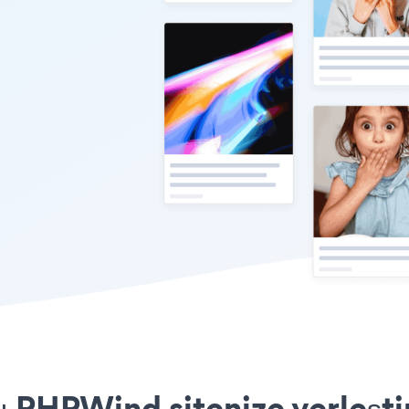
 PHPWind sitenize yerleşti