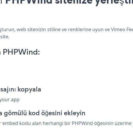
urun, web sitenizin stiline ve renklerine uyun ve Vimeo Fee
site.
n PHPWind:
ajını kopyala
 your app
 gömülü kod öğesini ekleyin
r embed kodu alan herhangi bir PHPWind öğesinin üzerine ya