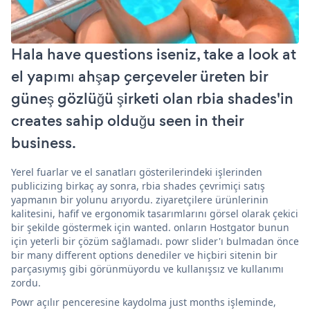
Hala have questions iseniz, take a look at
el yapımı ahşap çerçeveler üreten bir
güneş gözlüğü şirketi olan rbia shades'in
creates sahip olduğu seen in their
business.
Yerel fuarlar ve el sanatları gösterilerindeki işlerinden
publicizing birkaç ay sonra, rbia shades çevrimiçi satış
yapmanın bir yolunu arıyordu. ziyaretçilere ürünlerinin
kalitesini, hafif ve ergonomik tasarımlarını görsel olarak çekici
bir şekilde göstermek için wanted. onların Hostgator bunun
için yeterli bir çözüm sağlamadı. powr slider'ı bulmadan önce
bir many different options denediler ve hiçbiri sitenin bir
parçasıymış gibi görünmüyordu ve kullanışsız ve kullanımı
zordu.
Powr açılır penceresine kaydolma just months işleminde,