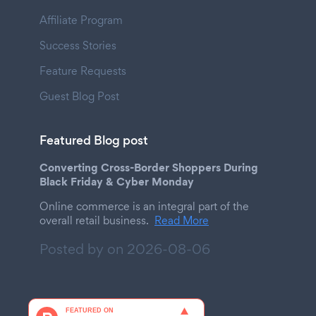
Affiliate Program
Success Stories
Feature Requests
Guest Blog Post
Featured Blog post
Converting Cross-Border Shoppers During
Black Friday & Cyber Monday
Online commerce is an integral part of the
overall retail business.
Read More
Posted by on
2026-08-06