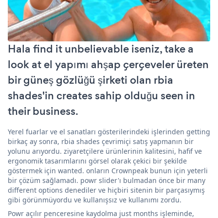
Hala find it unbelievable iseniz, take a
look at el yapımı ahşap çerçeveler üreten
bir güneş gözlüğü şirketi olan rbia
shades'in creates sahip olduğu seen in
their business.
Yerel fuarlar ve el sanatları gösterilerindeki işlerinden getting
birkaç ay sonra, rbia shades çevrimiçi satış yapmanın bir
yolunu arıyordu. ziyaretçilere ürünlerinin kalitesini, hafif ve
ergonomik tasarımlarını görsel olarak çekici bir şekilde
göstermek için wanted. onların Crownpeak bunun için yeterli
bir çözüm sağlamadı. powr slider'ı bulmadan önce bir many
different options denediler ve hiçbiri sitenin bir parçasıymış
gibi görünmüyordu ve kullanışsız ve kullanımı zordu.
Powr açılır penceresine kaydolma just months işleminde,