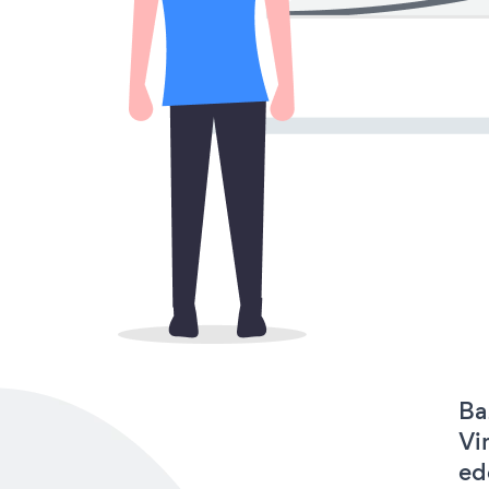
Ba
Vi
ed