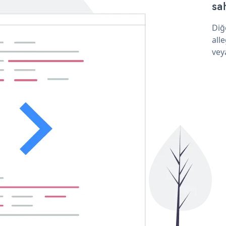
sa
Diğ
all
vey