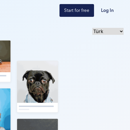
Start for free
Log In