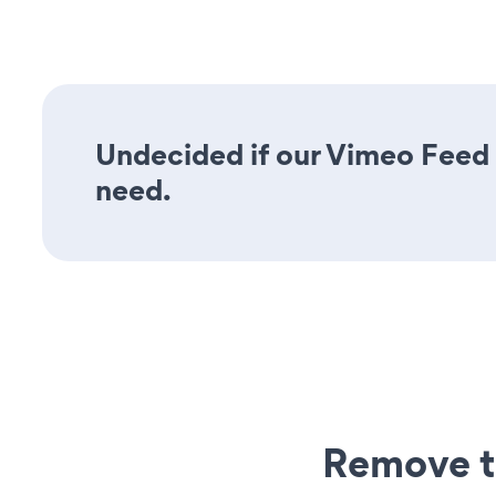
Undecided if our Vimeo Feed a
need.
Remove t