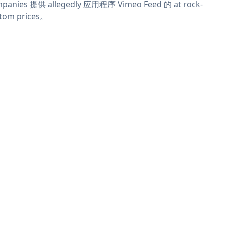
panies 提供 allegedly 应用程序 Vimeo Feed 的 at rock-
tom prices。