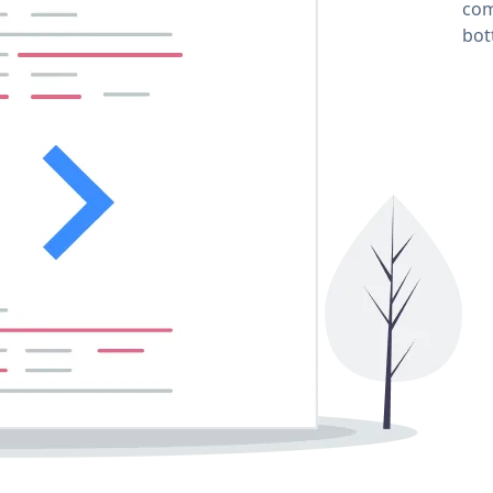
com
bot