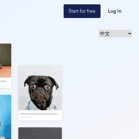
Start for free
Log In