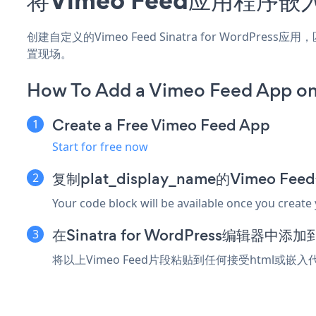
创建自定义的Vimeo Feed Sinatra for WordPr
置现场。
How To Add a Vimeo Feed App on 
Create a Free Vimeo Feed App
Start for free now
复制plat_display_name的Vimeo F
Your code block will be available once you create
在Sinatra for WordPress编辑器中
将以上Vimeo Feed片段粘贴到任何接受html或嵌入代码