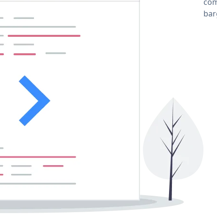
com
ba