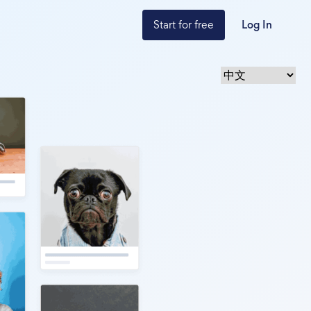
Start for free
Log In