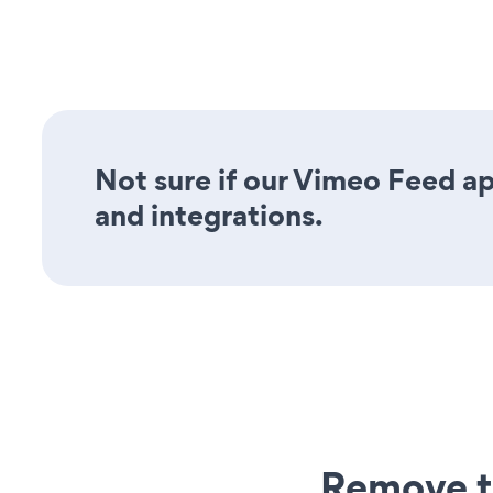
Not sure if our Vimeo Feed app
and integrations.
Remove t