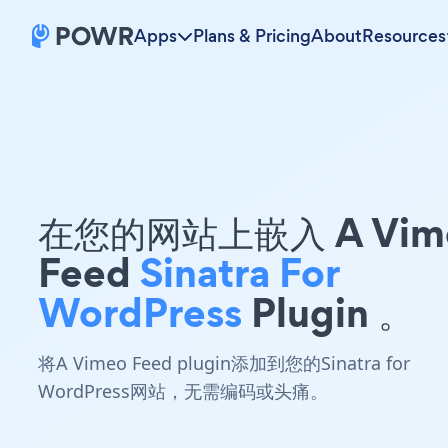
Apps
Plans & Pricing
About
Resources
在您的网站上嵌入 A Vim
Feed
Sinatra For
WordPress
Plugin 。
将A Vimeo Feed plugin添加到您的Sinatra for
WordPress网站，无需编码或头痛。