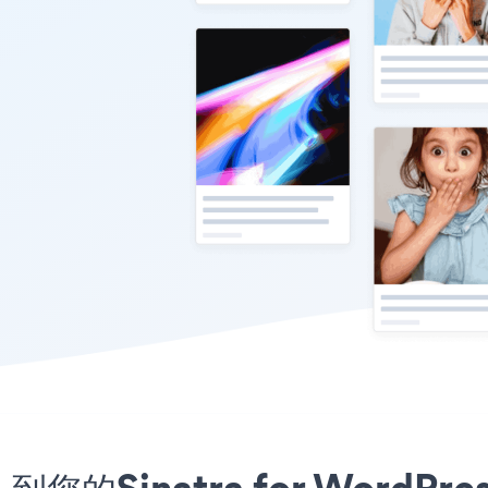
到您的Sinatra for Word