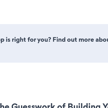
 is right for you? Find out more abou
he Guesswork of Building Y