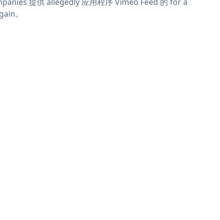
panies 提供 allegedly 应用程序 Vimeo Feed 的 for a
rgain。