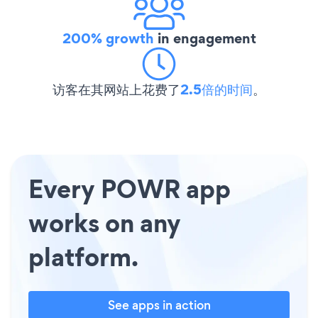
200% growth
in engagement
访客在其网站上花费了
2.5倍的时间
。
Every POWR app
works on any
platform.
See apps in action