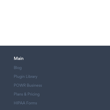
Main
Blog
Plugin Library
POWR Business
Plans & Pricing
HIPAA Forms