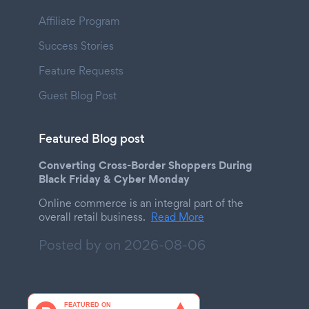
Affiliate Program
Success Stories
Feature Requests
Guest Blog Post
Featured Blog post
Converting Cross-Border Shoppers During
Black Friday & Cyber Monday
Online commerce is an integral part of the
overall retail business.
Read More
Posted by on
2026-08-06