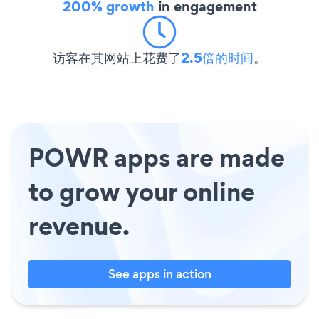
200% growth
in engagement
访客在其网站上花费了
2.5倍的时间
。
POWR apps are made
to grow your online
revenue.
See apps in action